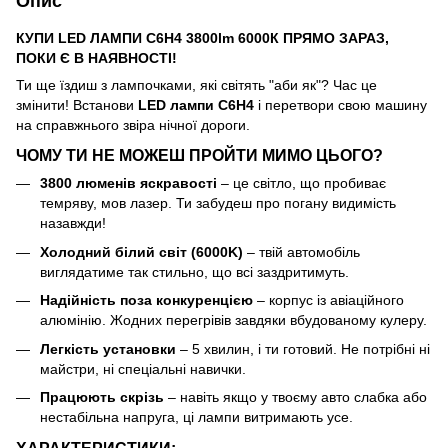
Опис
КУПИ LED ЛАМПИ C6H4 3800lm 6000К ПРЯМО ЗАРАЗ,
ПОКИ Є В НАЯВНОСТІ!
Ти ще їздиш з лампочками, які світять "аби як"? Час це
змінити! Встанови
LED лампи C6H4
і перетвори свою машину
на справжнього звіра нічної дороги.
ЧОМУ ТИ НЕ МОЖЕШ ПРОЙТИ МИМО ЦЬОГО?
3800 люменів яскравості
– це світло, що пробиває
темряву, мов лазер. Ти забудеш про погану видимість
назавжди!
Холодний білий світ (6000K)
– твій автомобіль
виглядатиме так стильно, що всі заздритимуть.
Надійність поза конкуренцією
– корпус із авіаційного
алюмінію. Жодних перегрівів завдяки вбудованому кулеру.
Легкість установки
– 5 хвилин, і ти готовий. Не потрібні ні
майстри, ні спеціальні навички.
Працюють скрізь
– навіть якщо у твоєму авто слабка або
нестабільна напруга, ці лампи витримають усе.
ХАРАКТЕРИСТИКИ: