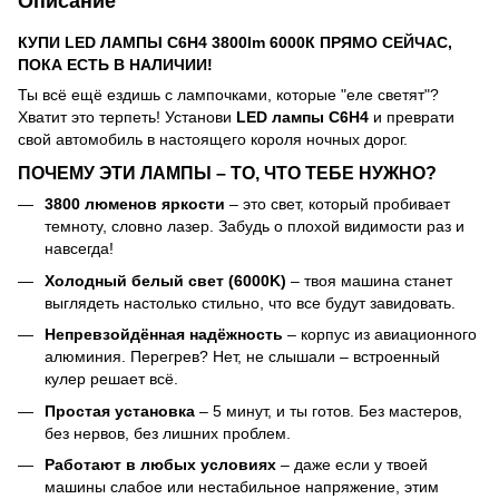
Описание
КУПИ LED ЛАМПЫ C6H4 3800lm 6000К ПРЯМО СЕЙЧАС,
ПОКА ЕСТЬ В НАЛИЧИИ!
Ты всё ещё ездишь с лампочками, которые "еле светят"?
Хватит это терпеть! Установи
LED лампы C6H4
и преврати
свой автомобиль в настоящего короля ночных дорог.
ПОЧЕМУ ЭТИ ЛАМПЫ – ТО, ЧТО ТЕБЕ НУЖНО?
3800 люменов яркости
– это свет, который пробивает
темноту, словно лазер. Забудь о плохой видимости раз и
навсегда!
Холодный белый свет (6000K)
– твоя машина станет
выглядеть настолько стильно, что все будут завидовать.
Непревзойдённая надёжность
– корпус из авиационного
алюминия. Перегрев? Нет, не слышали – встроенный
кулер решает всё.
Простая установка
– 5 минут, и ты готов. Без мастеров,
без нервов, без лишних проблем.
Работают в любых условиях
– даже если у твоей
машины слабое или нестабильное напряжение, этим