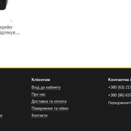
1
peller
Відлякувач
Клієнтам
Контактна
Вхід до кабінету
+380 (63) 21
Про нас
+380 (96) 63
Доставка та оплата
Передзвонит
Повернення та обмін
ах
Контакти