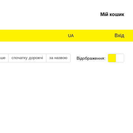
Мій кошик
Вхід
UA
вше
спочатку дорожчі
за назвою
Відображення: