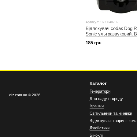
Артикул: 1605040702
Відлякувач собак Dog Re
Sonic ультразвуковий, 
собак
185 грн
Каталог
Генератори
oiz.com.ua © 2026
Для саду і городу
Іграшки
Світильники та нічники
Відлякувачі тварин і ком
Джойстики
Біноклі