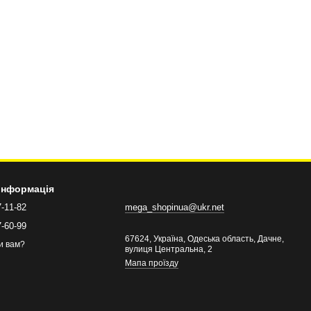
 інформація
7-11-82
mega_shopinua@ukr.net
7-60-99
67624, Україна, Одеська область, Дачне,
и вам?
вулиця Центральна, 2
Мапа проїзду