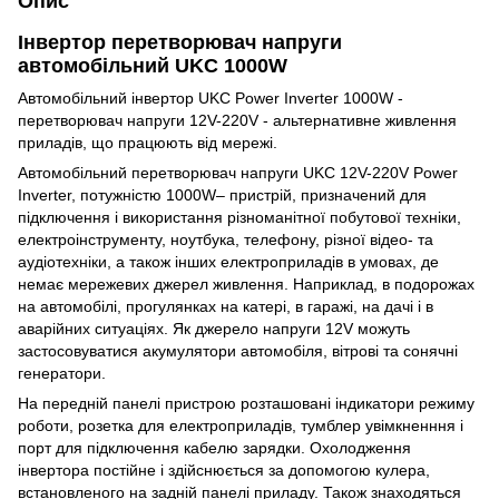
Опис
Інвертор перетворювач напруги
автомобільний UKC 1000W
Автомобільний інвертор UKC Power Inverter 1000W -
перетворювач напруги 12V-220V - альтернативне живлення
приладів, що працюють від мережі.
Автомобільний перетворювач напруги UKC 12V-220V Power
Inverter, потужністю 1000W– пристрій, призначений для
підключення і використання різноманітної побутової техніки,
електроінструменту, ноутбука, телефону, різної відео- та
аудіотехніки, а також інших електроприладів в умовах, де
немає мережевих джерел живлення. Наприклад, в подорожах
на автомобілі, прогулянках на катері, в гаражі, на дачі і в
аварійних ситуаціях. Як джерело напруги 12V можуть
застосовуватися акумулятори автомобіля, вітрові та сонячні
генератори.
На передній панелі пристрою розташовані індикатори режиму
роботи, розетка для електроприладів, тумблер увімкненння і
порт для підключення кабелю зарядки. Охолодження
інвертора постійне і здійснюється за допомогою кулера,
встановленого на задній панелі приладу. Також знаходяться