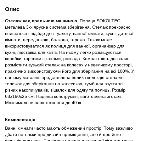
Опис
Стелаж над пральною машиною.
Полиця SOKOLTEC,
металева 3-х ярусна система зберігання. Стелаж прекрасно
впишеться і підійде для туалету, ванної кімнати, кухні, дитячої
кімнати, передпокою, балкона, гаража. Також може
використовуватися як полиця для ванної, органайзер для
кухні, підставка для квітів. На ньому легко розміщуються
коробки, горщики з квітами, розсада. Компактність дозволяє
розмістити вузький стелаж на колесах у невеликому просторі,
практично використовуючи його для зберігання на всі 100%. У
нашому магазині представлена велика колекція стелажів,
тележок для зберігання на колесиках, тумб для взуття та
різних накопичувачів, вішалок для одягу та полиць. Розмір
68х160х25 см. Надійна конструкція, виготовлена зі сталі.
Максимальне навантаження до 40 кг.
Комплектація
Ванні кімнати часто мають обмежений простір. Тому важливо
дбати не тільки про дизайн приміщення, але й про його
функціональність. Підлогова полиця для ванної кімнати може