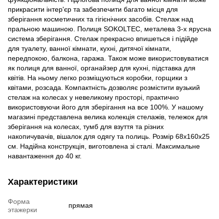
прикрасити інтер'єр та забезпечити багато місця для
зберігання косметичних та гігієнічних засобів. Стелаж над
пральною машиною. Полиця SOKOLTEC, металева 3-х ярусна
система зберігання. Стелаж прекрасно впишеться і підійде
для туалету, ванної кімнати, кухні, дитячої кімнати,
передпокою, балкона, гаража. Також може використовуватися
як полиця для ванної, органайзер для кухні, підставка для
квітів. На ньому легко розміщуються коробки, горщики з
квітами, розсада. Компактність дозволяє розмістити вузький
стелаж на колесах у невеликому просторі, практично
використовуючи його для зберігання на все 100%. У нашому
магазині представлена велика колекція стелажів, тележок для
зберігання на колесах, тумб для взуття та різних
накопичувачів, вішалок для одягу та полиць. Розмір 68х160х25
см. Надійна конструкція, виготовлена зі сталі. Максимальне
навантаження до 40 кг.
Характеристики
Форма
прямая
этажерки